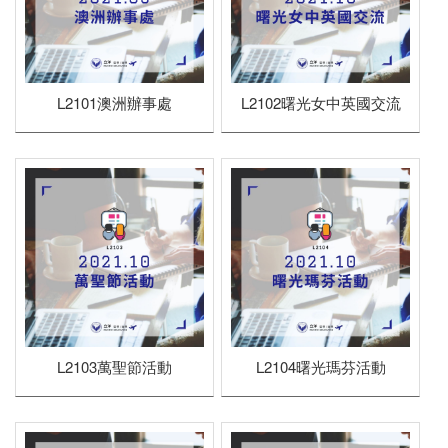
UK001英國遊學團
L001活動暨講座說明會
L2101澳洲辦事處
L2102曙光女中英國交流
2020年
2019年
US001美國遊學團
2018年
L001活動暨講座說明會
AU001澳洲遊學團
L001活動暨講座說明會
CA001加拿大遊學團
UK001英國遊學團
L001活動暨講座說明會
L2103萬聖節活動
L2104曙光瑪芬活動