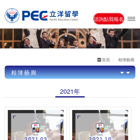
諮詢點我報名
開啟
主選
單
首頁
相簿藝廊
相簿藝廊
2022年
2021年
2021年
2022年/L001活動暨講座說明會
US001美國遊學團
AU001澳洲遊學團
CA001加拿大遊學團