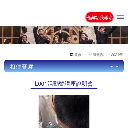
諮詢點我報名
開啟
主選
單
首頁
相簿藝廊
2021年
相簿藝廊
2022年
L001活動暨講座說明會
2021年
2022年/L001活動暨講座說明會
US001美國遊學團
AU001澳洲遊學團
CA001加拿大遊學團