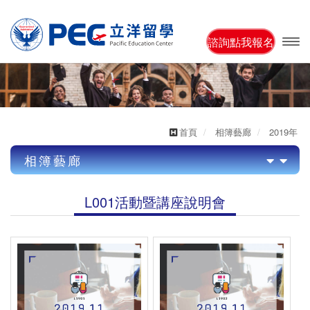
諮詢點我報名
開啟
主選
單
首頁
相簿藝廊
2019年
相簿藝廊
2022年
L001活動暨講座說明會
2021年
2022年/L001活動暨講座說明會
2020年
US001美國遊學團
2019年
US001美國遊學團
AU001澳洲遊學團
L001活動暨講座說明會
AU001澳洲遊學團
CA001加拿大遊學團