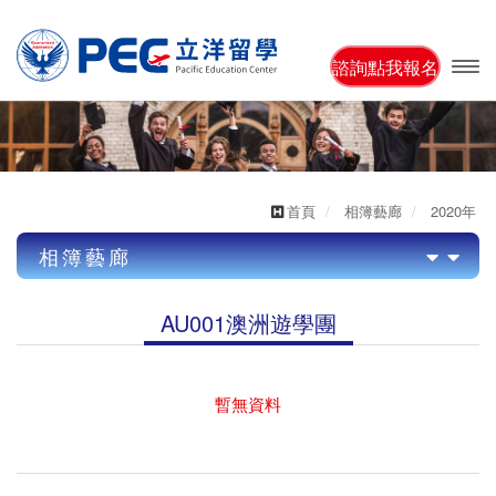
諮詢點我報名
開啟
主選
單
首頁
相簿藝廊
2020年
相簿藝廊
2022年
AU001澳洲遊學團
2021年
2022年/L001活動暨講座說明會
2020年
US001美國遊學團
暫無資料
US001美國遊學團
AU001澳洲遊學團
AU001澳洲遊學團
CA001加拿大遊學團