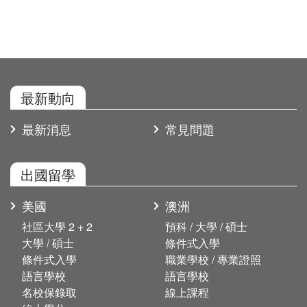
CA001加拿大遊學團
UK001英國遊學團
UK001英國遊學團
L001活動暨講座說明會
L001活動暨講座說明會
最新動向
2019年
最新消息
常見問題
2018年
L001活動暨講座說明會
L001活動暨講座說明會
出國留學
美國
澳洲
社區大學 2 + 2
預科 / 大學 / 碩士
大學 / 碩士
條件式入學
條件式入學
職業學校 / 專業證照
語言學校
語言學校
名校保錄取
線上課程